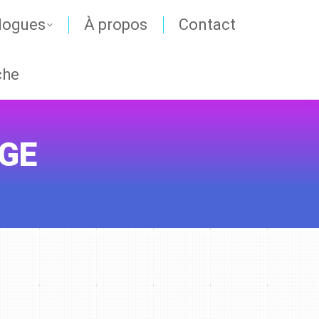
logues
À propos
Contact
che
GE