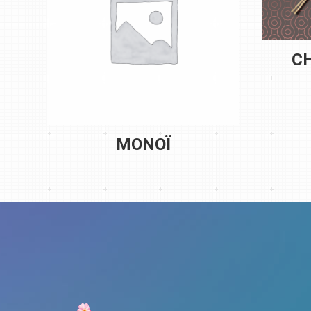
C
MONOÏ