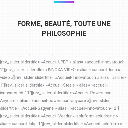
FORME, BEAUTÉ, TOUTE UNE
PHILOSOPHIE
[rev_slider slidertitle= »Accueil-LPBP » alias= »accueil-innovatouch-
1″][rev_slider slidertitle= »INNOXA VIDEO » alias= »accueil-Innoxa-
video »][rev_slider slidertitle= »Accueil-Innovatouch » alias= »slider-
1″][rev_slider slidertitle= »Accueil-Steele » alias= »accueil-
innovatouch-11″][rev_slider slidertitle= »Accueil-Powerscan
Anycare » alias= »accueil-powerscan-anycare »][rev_slider
slidertitle= »Accueil-Sagyene » alias= »accueil-innovatouch-12″]
[rev_slider slidertitle= »Accueil-Veedrink-soluform-soludraine »
alias= »accueil-lpbp-1″][rev_slider slidertitle= »Accueil-soluform »