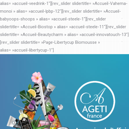
alias= »accueil-veedrink-1″][rev_slider slidertitle= »Accueil-Vahema-
monoi » alias= »accueil-lpbp-12″][rev_slider slidertitle= »Accueil-
babyoops-shoops » alias= »accueil-steele-1″][rev_slider
slidertitle= »Accueil-Biostop » alias= »accueil-steele-11″][rev_slider
slidertitle= »Accueil-Beautycharm » alias= »accueil-innovatouch-13″]
[rev_slider slidertitle= »Page-Libertycup Biomousse »
alias= »accueil-libertycup-1″]