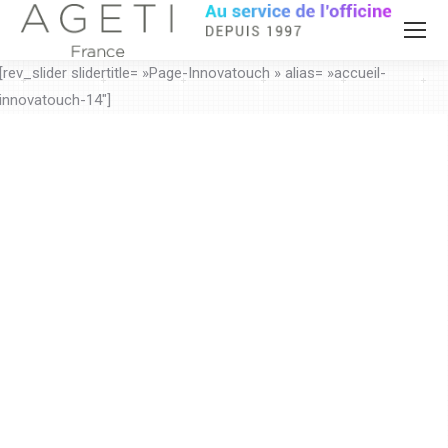
[rev_slider slidertitle= »Page-Innovatouch » alias= »accueil-
innovatouch-14″]