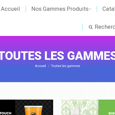
Accueil
Nos Gammes Produits
Cata
Recher
TOUTES LES GAMME
Vous êtes ici :
Accueil
Toutes les gammes