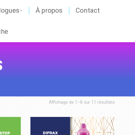
logues
À propos
Contact
che
S
Affichage de 1–8 sur 11 résultats