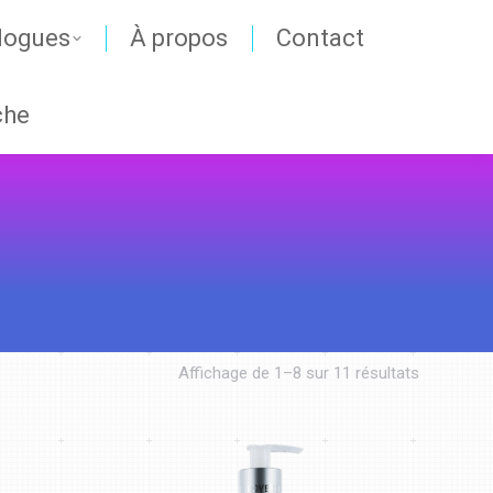
logues
À propos
Contact
che
Affichage de 1–8 sur 11 résultats