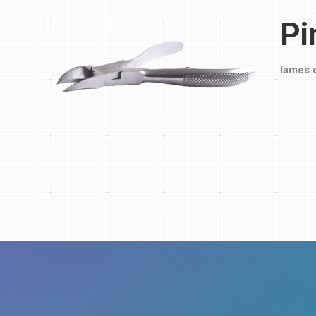
Pi
lames d