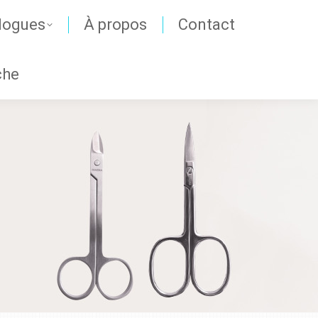
logues
À propos
Contact
che