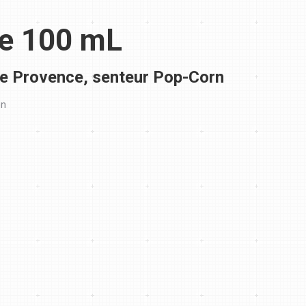
he 100 mL
de Provence, senteur Pop-Corn
on