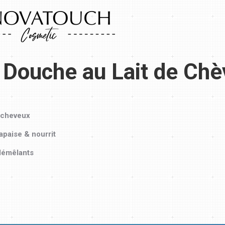
 Douche au Lait de Chè
 cheveux
 apaise & nourrit
démêlants