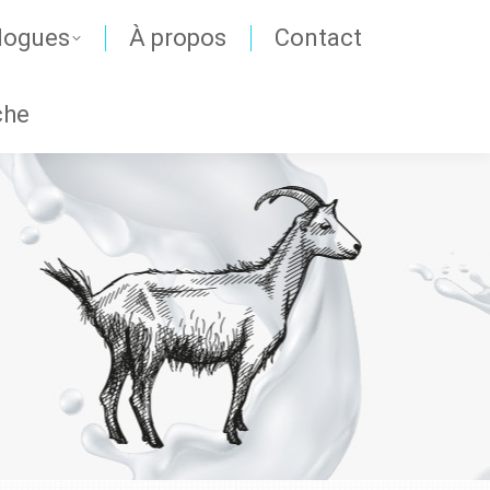
logues
À propos
Contact
che