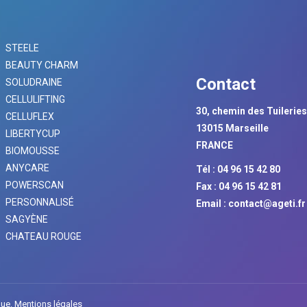
STEELE
BEAUTY CHARM
Contact
SOLUDRAINE
CELLULIFTING
30, chemin des Tuilerie
CELLUFLEX
13015 Marseille
LIBERTYCUP
FRANCE
BIOMOUSSE
ANYCARE
Tél : 04 96 15 42 80
POWERSCAN
Fax : 04 96 15 42 81
PERSONNALISÉ
Email :
contact@ageti.fr
SAGYÈNE
CHATEAU ROUGE
que.
Mentions légales