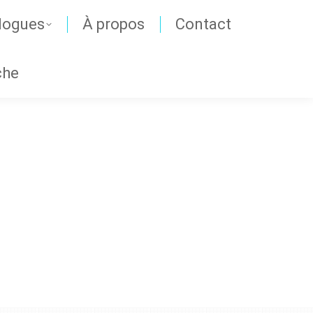
logues
À propos
Contact
che