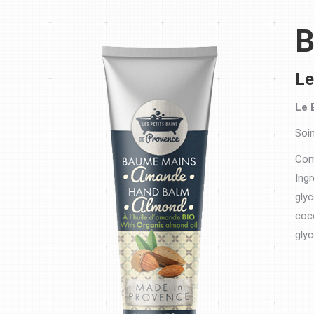
B
Le
Le 
Soi
Com
Ingr
glyc
coco
glyc