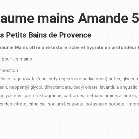
aume mains Amande 5
s Petits Bains de Provence
Baume Mains offre une texture riche et hydrate en profondeur 
n pour les mains
position :
édient: aqua/water/eau, butyrospermum parkii (shea) butter, glycerin 
erin, neopentyl glycol, diheptanoate, decyl oleate, lavandula angustic (
glycerides, parfum/fragrance, carbomer, triethanolamine, allantoin,
erides citrate, citric cid, sodium benzoate, potassium sorbate, limonen