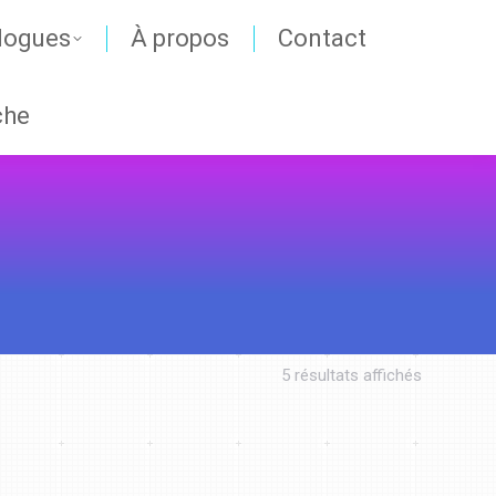
logues
À propos
Contact
che
5 résultats affichés