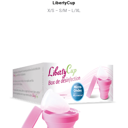
LibertyCup
X/S – S/M – L/XL