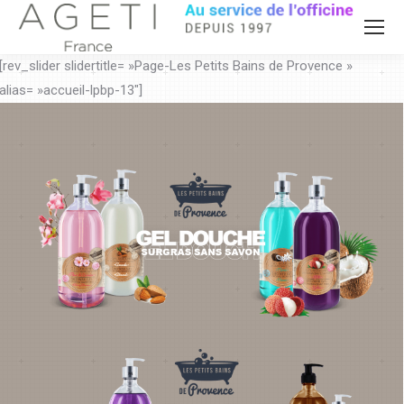
[rev_slider slidertitle= »Page-Les Petits Bains de Provence »
alias= »accueil-lpbp-13″]