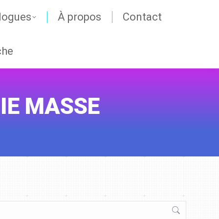
logues
À propos
Contact
che
IE MASSE