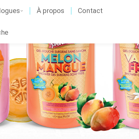
logues
À propos
Contact
che