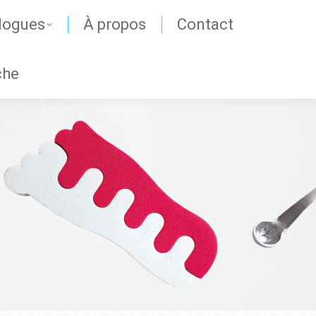
logues
À propos
Contact
che