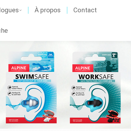
logues
À propos
Contact
che