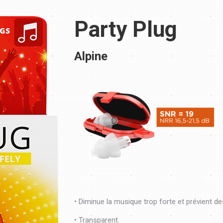
Party Plug
Alpine
• Diminue la musique trop forte et prévient de
• Transparent.