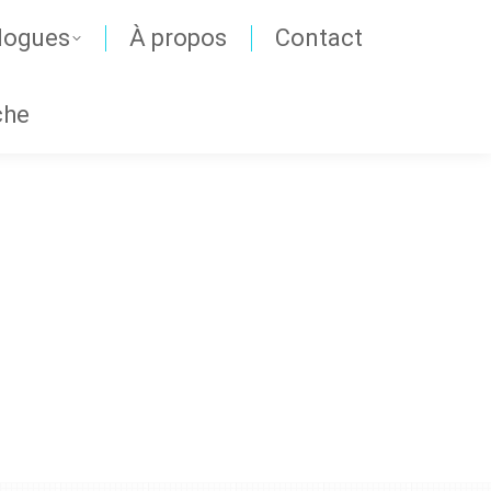
logues
À propos
Contact
che