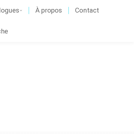
logues
À propos
Contact
che