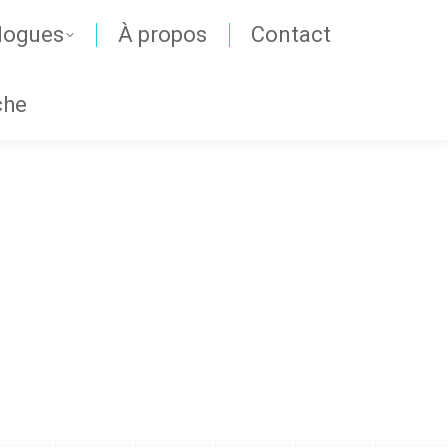
logues
À propos
Contact
che