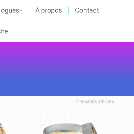
logues
À propos
Contact
che
4 résultats affichés