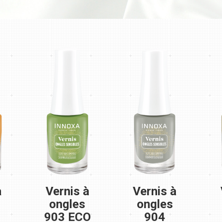
à
Vernis à
Vernis à
ongles
ongles
903 ECO
904