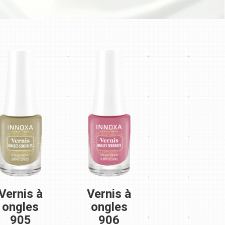
Vernis à
Vernis à
ongles
ongles
905
906