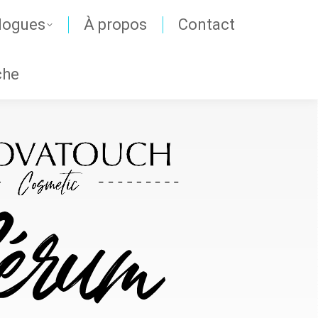
logues
À propos
Contact
che